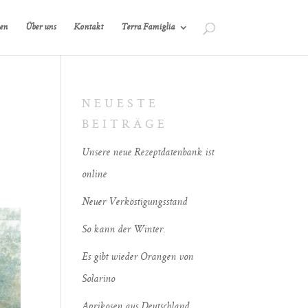
en
Über uns
Kontakt
Terra Famiglia
NEUESTE
-
BEITRÄGE
Unsere neue Rezeptdatenbank ist
online
Neuer Verköstigungsstand
So kann der Winter.
Es gibt wieder Orangen von
Solarino
Aprikosen aus Deutschland