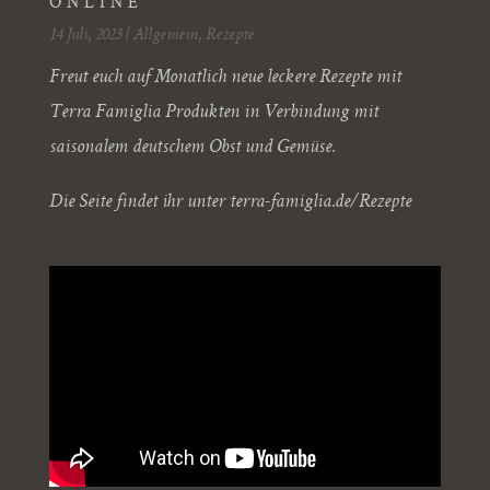
ONLINE
14 Juli, 2023
|
Allgemein
,
Rezepte
Freut euch auf Monatlich neue leckere Rezepte mit
Terra Famiglia Produkten in Verbindung mit
saisonalem deutschem Obst und Gemüse.
Die Seite findet ihr unter
terra-famiglia.de/Rezepte