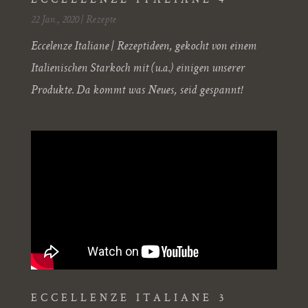
ECCELLENZE ITALIANE 4
22 Jan., 2020
|
Rezepte
Eccelenze Italiane | Rezeptideen, gekocht von einem
Italienischen Starkoch mit (u.a.) einigen unserer
Produkte. Da kommt was Neues, seid gespannt!
ECCELLENZE ITALIANE 3