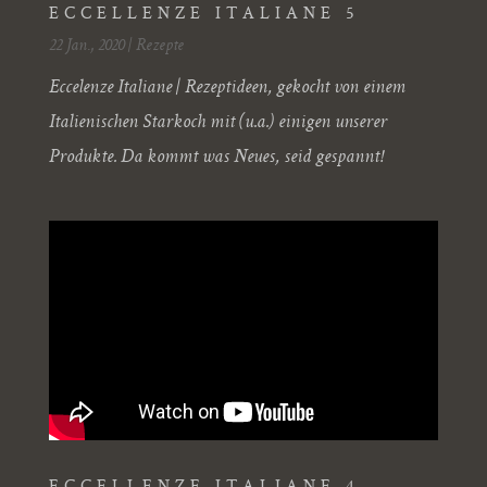
ECCELLENZE ITALIANE 5
22 Jan., 2020
|
Rezepte
Eccelenze Italiane | Rezeptideen, gekocht von einem
Italienischen Starkoch mit (u.a.) einigen unserer
Produkte. Da kommt was Neues, seid gespannt!