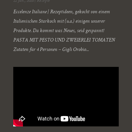
22 Jan., 2020
|
Rezepte
Eccelenze Italiane | Rezeptideen, gekocht von einem
Italienischen Starkoch mit (u.a.) einigen unserer
Produkte. Da kommt was Neues, seid gespannt!
PASTA MIT PESTO UND ZWEIERLEI TOMATEN
Zutaten für 4 Personen – Gigli Orobio...