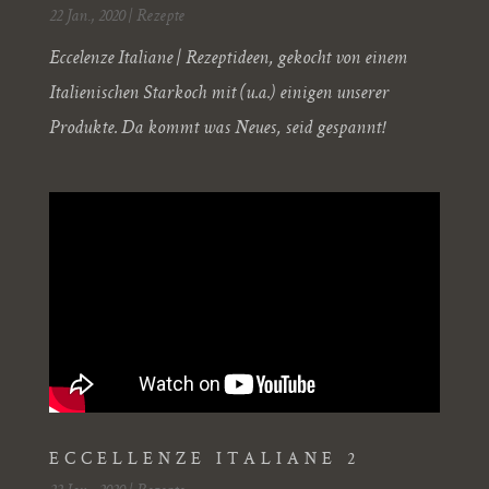
22 Jan., 2020
|
Rezepte
Eccelenze Italiane | Rezeptideen, gekocht von einem
Italienischen Starkoch mit (u.a.) einigen unserer
Produkte. Da kommt was Neues, seid gespannt!
ECCELLENZE ITALIANE 2