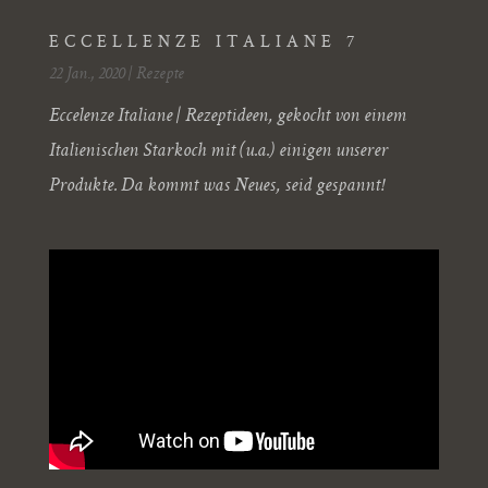
ECCELLENZE ITALIANE 7
22 Jan., 2020
|
Rezepte
Eccelenze Italiane | Rezeptideen, gekocht von einem
Italienischen Starkoch mit (u.a.) einigen unserer
Produkte. Da kommt was Neues, seid gespannt!