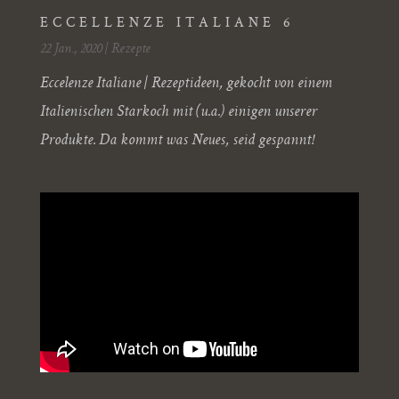
ECCELLENZE ITALIANE 6
22 Jan., 2020
|
Rezepte
Eccelenze Italiane | Rezeptideen, gekocht von einem
Italienischen Starkoch mit (u.a.) einigen unserer
Produkte. Da kommt was Neues, seid gespannt!