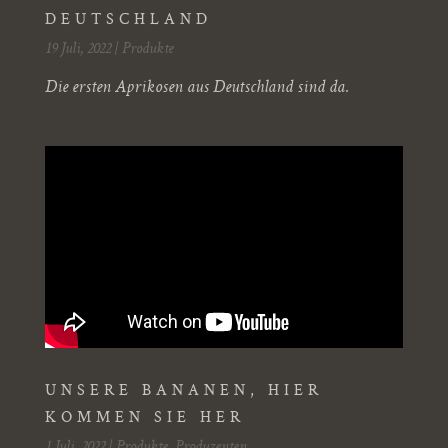
DEUTSCHLAND
19 Juli, 2022
|
Produkte
Die ersten Aprikosen aus Deutschland sind da.
UNSERE BANANEN, HIER
KOMMEN SIE HER