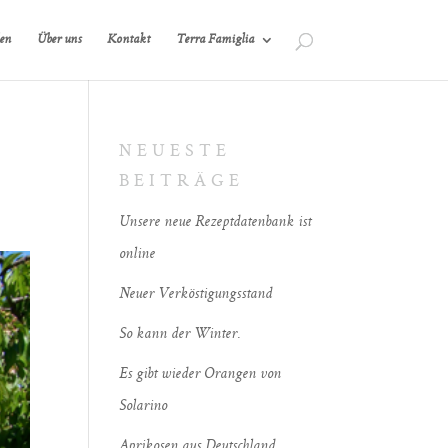
en
Über uns
Kontakt
Terra Famiglia
NEUESTE
BEITRÄGE
Unsere neue Rezeptdatenbank ist
online
Neuer Verköstigungsstand
So kann der Winter.
Es gibt wieder Orangen von
Solarino
Aprikosen aus Deutschland