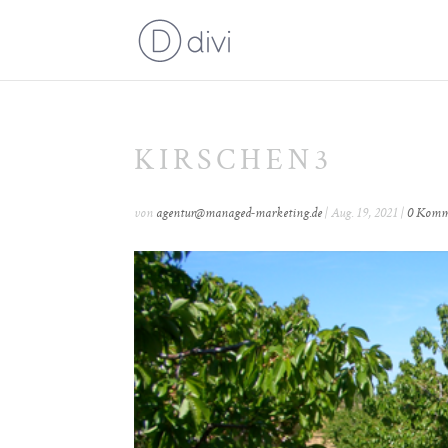
KIRSCHEN3
von
agentur@managed-marketing.de
|
Aug. 19, 2021
|
0 Komm